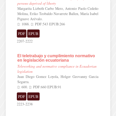
persons deprived of liberty
Margarita Lizbeth Carbo Mero, Antonio Paolo Cedeño
Molina, Eriko Teobaldo Navarrete Ballen, María Isabel
Piguave Arévalo.
: 1088.
: PDF:543 EPUB:266
PDF
EPUB
2207-2222
El teletrabajo y cumplimiento normativo
en legislación ecuatoriana
Teleworking and normative compliance in Ecuadorian
legislation
Juan Diego Gomez Loyola, Holger Geovanny Garcia
Segarra.
: 600.
: PDF:660 EPUB:91
PDF
EPUB
2223-2238