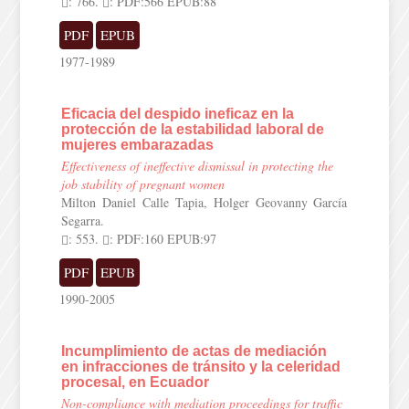
: 766.
: PDF:566 EPUB:88
PDF
EPUB
1977-1989
Eficacia del despido ineficaz en la
protección de la estabilidad laboral de
mujeres embarazadas
Effectiveness of ineffective dismissal in protecting the
job stability of pregnant women
Milton Daniel Calle Tapia, Holger Geovanny García
Segarra.
: 553.
: PDF:160 EPUB:97
PDF
EPUB
1990-2005
Incumplimiento de actas de mediación
en infracciones de tránsito y la celeridad
procesal, en Ecuador
Non-compliance with mediation proceedings for traffic