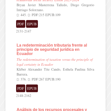
Bryan Javier Masterrena Talledo, Diego Gregorio
Intriago Solorzano.
: 445.
: PDF:215 EPUB:109
PDF
EPUB
2131-2147
La redeterminación tributaria frente al
principio de seguridad jurídica en
Ecuador
The redetermination of taxation versus the principle of
legal certainty in Ecuador
Kléber Alexander Tite Cando, Esthela Paulina Silva
Barrera.
: 376.
: PDF:267 EPUB:190
PDF
EPUB
2148-2162
Análisis de los recursos procesales y