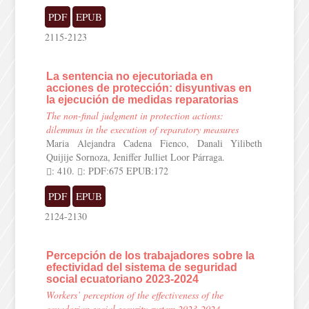
PDF
EPUB
2115-2123
La sentencia no ejecutoriada en
acciones de protección: disyuntivas en
la ejecución de medidas reparatorias
The non-final judgment in protection actions:
dilemmas in the execution of reparatory measures
Maria Alejandra Cadena Fienco, Danali Yilibeth
Quijije Sornoza, Jeniffer Julliet Loor Párraga.
: 410.
: PDF:675 EPUB:172
PDF
EPUB
2124-2130
Percepción de los trabajadores sobre la
efectividad del sistema de seguridad
social ecuatoriano 2023-2024
Workers’ perception of the effectiveness of the
ecuadorian social security system 2023-2024