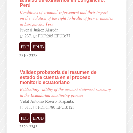
la salud de exinternos en Lurigancho,
Perú
Conditions of criminal enforcement and their impact
on the violation of the right to health of former inmates
in Lurigancho, Peru
Juvenal Juárez Alarcón.
: 237.
: PDF:205 EPUB:77
PDF
EPUB
2310-2328
Validez probatoria del resumen de
estado de cuenta en el proceso
monitorio ecuatoriano
Evidentiary validity of the account statement summary
in the Ecuadorian monitoring process
Vidal Antonio Rosero Toapanta.
: 311.
: PDF:1780 EPUB:123
PDF
EPUB
2329-2343