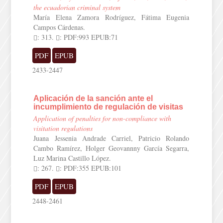
the ecuadorian criminal system
María Elena Zamora Rodríguez, Fátima Eugenia
Campos Cárdenas.
: 313.
: PDF:993 EPUB:71
PDF
EPUB
2433-2447
Aplicación de la sanción ante el
incumplimiento de regulación de visitas
Application of penalties for non-compliance with
visitation regulations
Juana Jessenia Andrade Carriel, Patricio Rolando
Cambo Ramírez, Holger Geovannny García Segarra,
Luz Marina Castillo López.
: 267.
: PDF:355 EPUB:101
PDF
EPUB
2448-2461