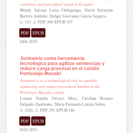
violations and procedural speed in Ecuador
Wendy Salomé Lema Chiliquinga, David Sebastián
Barrera Andaluz, Holger Geovanny García Segarra.
: 143.
: PDF:306 EPUB:197
PDF
EPUB
2006-2019
Jurimetría como herramienta
tecnológica para agilizar sentencias y
reducir carga procesal en el cantón
Portoviejo-Manabí
Jurimetrics as a technological tool to expedite
sentencing and reduce procedural burden in the
Portoviejo-Manabí canton
Lorena Natalia Orozco Mera, Carolina Rosario
Delgado Zambrano, María Fernanda Linzán Saltos.
: 1026.
: PDF:291 EPUB:146
PDF
EPUB
2020-2033