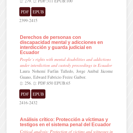
: 279.
: PDF:311 EPUB:100
PDF
EPUB
2399-2415
Derechos de personas con
discapacidad mental y adicciones en
interdicción y guarda judicial en
Ecuador
People´s rights with mental disabilities and addictions
under interdiction and custody proceedings in Ecuador
Laura Nohemí Farfán Talledo, Jorge Anibal Jácome
Guano, Edward Fabricio Freire Gaibor.
: 256.
: PDF:850 EPUB:65
PDF
EPUB
2416-2432
Análisis crítico: Protección a víctimas y
testigos en el sistema penal del Ecuador
Critical analysis: Protection of victims and witnesses in