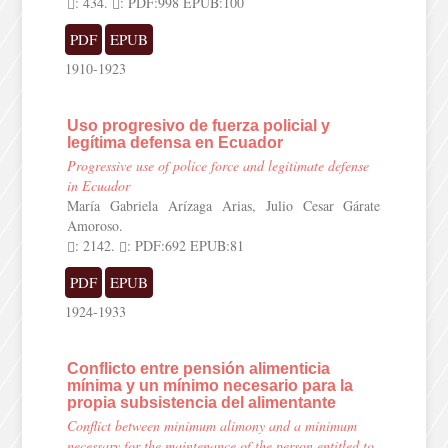
: 434.
: PDF:998 EPUB:100
PDF
EPUB
1910-1923
Uso progresivo de fuerza policial y
legítima defensa en Ecuador
Progressive use of police force and legitimate defense
in Ecuador
María Gabriela Arízaga Arias, Julio Cesar Gárate
Amoroso.
: 2142.
: PDF:692 EPUB:81
PDF
EPUB
1924-1933
Conflicto entre pensión alimenticia
mínima y un mínimo necesario para la
propia subsistencia del alimentante
Conflict between minimum alimony and a minimum
necessary for the maintenance of the person entitled to