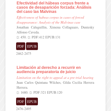
Efectividad del hábeas corpus frente a
casos de desaparición forzada: Análisis
del caso las Malvinas
Effectiveness of habeas corpus in cases of forced
disappearance: Analysis of the Malvinas case
Jonathan Caluguillin, Ximena Collaguazo, Duniesky
Alfonso Caveda.
: 450.
: PDF:412 EPUB:131
PDF
EPUB
2462-2475
Limitación al derecho a recurrir en
audiencia preparatoria de juicio
Limitation on the right to appeal at a pre-trial hearing
Juan Carlos Quintana Wilches, Gilda Cecilia Herrera
Herrera.
: 1680.
: PDF:321 EPUB:120
PDF
EPUB
2476-2495