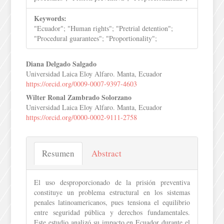
Keywords:
"Ecuador"; "Human rights"; "Pretrial detention";
"Procedural guarantees"; "Proportionality";
Contenido
Diana Delgado Salgado
Universidad Laica Eloy Alfaro. Manta, Ecuador
principal
https://orcid.org/0009-0007-9397-4603
Wilter Ronal Zambrado Solorzano
del
Universidad Laica Eloy Alfaro. Manta, Ecuador
artículo
https://orcid.org/0000-0002-9111-2758
Resumen
Abstract
El uso desproporcionado de la prisión preventiva
constituye un problema estructural en los sistemas
penales latinoamericanos, pues tensiona el equilibrio
entre seguridad pública y derechos fundamentales.
Este estudio analizó su impacto en Ecuador durante el