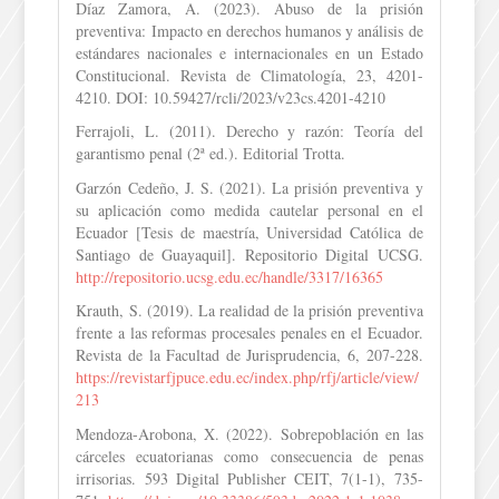
Díaz Zamora, A. (2023). Abuso de la prisión
preventiva: Impacto en derechos humanos y análisis de
estándares nacionales e internacionales en un Estado
Constitucional. Revista de Climatología, 23, 4201-
4210. DOI: 10.59427/rcli/2023/v23cs.4201-4210
Ferrajoli, L. (2011). Derecho y razón: Teoría del
garantismo penal (2ª ed.). Editorial Trotta.
Garzón Cedeño, J. S. (2021). La prisión preventiva y
su aplicación como medida cautelar personal en el
Ecuador [Tesis de maestría, Universidad Católica de
Santiago de Guayaquil]. Repositorio Digital UCSG.
http://repositorio.ucsg.edu.ec/handle/3317/16365
Krauth, S. (2019). La realidad de la prisión preventiva
frente a las reformas procesales penales en el Ecuador.
Revista de la Facultad de Jurisprudencia, 6, 207-228.
https://revistarfjpuce.edu.ec/index.php/rfj/article/view/
213
Mendoza-Arobona, X. (2022). Sobrepoblación en las
cárceles ecuatorianas como consecuencia de penas
irrisorias. 593 Digital Publisher CEIT, 7(1-1), 735-