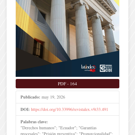
PDF
-
164
Publicado:
may 19, 2026
DOI:
https://doi.org/10.33996/revistalex.v9i33.491
Palabras clave:
"Derechos humanos"; "Ecuador"; "Garantías
procesales"; "Prisión preventiva"; "Proporcionalidad";