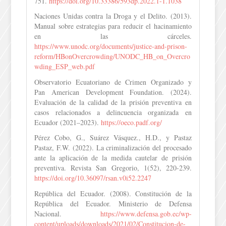
751.
https://doi.org/10.33386/593dp.2022.1-1.1038
Naciones Unidas contra la Droga y el Delito. (2013).
Manual sobre estrategias para reducir el hacinamiento
en las cárceles.
https://www.unodc.org/documents/justice-and-prison-
reform/HBonOvercrowding/UNODC_HB_on_Overcro
wding_ESP_web.pdf
Observatorio Ecuatoriano de Crimen Organizado y
Pan American Development Foundation. (2024).
Evaluación de la calidad de la prisión preventiva en
casos relacionados a delincuencia organizada en
Ecuador (2021–2023).
https://oeco.padf.org/
Pérez Cobo, G., Suárez Vásquez., H.D., y Pastaz
Pastaz, F.W. (2022). La criminalización del procesado
ante la aplicación de la medida cautelar de prisión
preventiva. Revista San Gregorio, 1(52), 220-239.
https://doi.org/10.36097/rsan.v0i52.2247
República del Ecuador. (2008). Constitución de la
República del Ecuador. Ministerio de Defensa
Nacional.
https://www.defensa.gob.ec/wp-
content/uploads/downloads/2021/02/Constitucion-de-