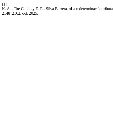
[1]
K. A. . Tite Cando y E. P. . Silva Barrera, «La redeterminación tributa
2148–2162, oct. 2025.