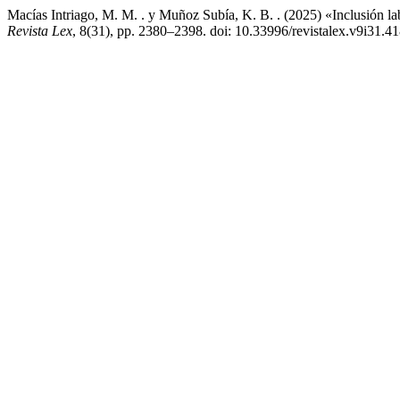
Macías Intriago, M. M. . y Muñoz Subía, K. B. . (2025) «Inclusión l
Revista Lex
, 8(31), pp. 2380–2398. doi: 10.33996/revistalex.v9i31.41